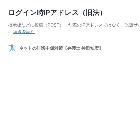
ログイン時IPアドレス（旧法）
掲示板などに投稿（POST）した際のIPアドレスではなく、当該サイトにロ
ロ
…
続きを読む
グ
イ
ネットの誹謗中傷対策【弁護士 神田知宏】
ン
時
IP
ア
ド
レ
ス
（旧
法）