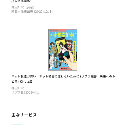
求と削除請求-
神田知宏（共著）
新日本法規出版 (2020/12/4)
ネット検索が怖い ネット被害に遭わないために (ポプラ選書 未来へのト
ビラ) Kindle版
神田知宏
ポプラ社(2019/4/1)
主なサービス