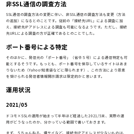
非SSL通信の調査方法
SSL通信の調査方法の変更に伴い、非SSL通信の調査方法も変更（方法
の追加）になるとのことです。従前の「接続先URL」による調査に加
え、接続先IPアドレスによる調査も可能になるようです。ただし、接続
先URLによる調査の方が正確であるとのことでした。
ポート番号による特定
そのほかに、発信元の「ポート番号」（省令５号）による通信特定も可
能とするそうです。もっとも、ポート番号を保存しているサイトはあま
りないため（Yahoo!知恵袋などに限られます）、この方法により恩恵
を受けられる発信者情報開示請求は限定的かと思います。
運用状況
2021/05
ドコモ×SSLの運用が始まって半年ほど経過した2021/5末、実際の運
用がどうなったのか、分かっている範囲で書いておきます。
まず、５ちゃんねる、爆サイなど、接続先IPアドレスが少ないものは、