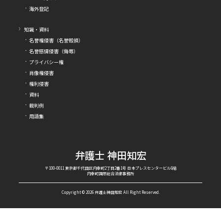
海外登記
知識・資料
名誉権侵害（名誉毀損）
名誉感情侵害（侮辱）
プライバシー権
肖像権侵害
権利侵害
資料
裁判例
用語集
弁護士 神田知宏
〒100-0011 東京都千代田区内幸町2丁目2番1号 日本プレスセンタービル6階
内幸町国際総合法律事務所
Copyright © 2026 弁護士神田知宏 All Right Reserved.