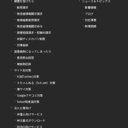
被害を受けたら
ニュース＆トピックス
削除請求
新着情報
発信者情報開示請求
ブログ
検索結果削除請求
対応事案
発信者情報開示命令
時事問題
損害賠償請求・慰謝料請求
米国ディスカバリ制度
刑事告訴
加害者側になってしまったら
意見照会回答
被告側応訴
サイト別対策
X(旧Twitter)対策
５ちゃんねる（5ch.net）対策
爆サイ対策
Googleクチコミ対策
Yahoo!知恵袋対策
法人士業向け
弁護士向けサービス
申立書式ダウンロード
MVNO向けサービス