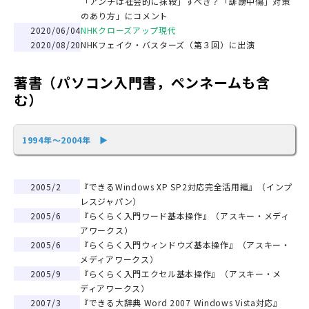
「アンチは社会的に抹殺」すべき？「誹謗中傷」対策
のあり方」にコメント
2020/06/04
NHKクローズアップ現代
2020/08/20
NHKフェイク・バスターズ（第３回）に出演
著書（パソコン入門書，ペンネームも含
む）
1994年～2004年 ▶
2005/2
『できるWindows XP SP2対応完全活用編』（インプ
レスジャパン）
2005/6
『らくらく入門ワード基本操作』（アスキー・メディ
アワークス）
2005/6
『らくらく入門ウィンドウズ基本操作』（アスキー・
メディアワークス）
2005/9
『らくらく入門エクセル基本操作』（アスキー・メ
ディアワークス）
2007/3
『できる大辞典 Word 2007 Windows Vista対応』