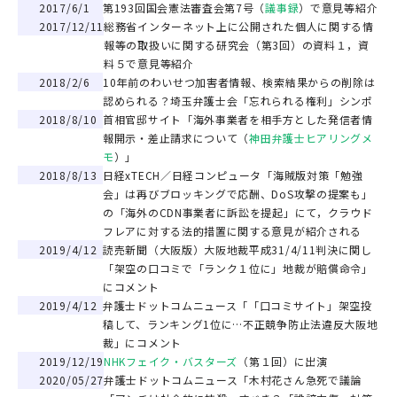
2017/6/1
第193回国会憲法審査会第7号（
議事録
）で意見等紹介
2017/12/11
総務省インターネット上に公開された個人に関する情
報等の取扱いに関する研究会（第3回）の資料１，資
料５で意見等紹介
2018/2/6
10年前のわいせつ加害者情報、検索結果からの削除は
認められる？埼玉弁護士会「忘れられる権利」シンポ
2018/8/10
首相官邸サイト「海外事業者を相手方とした発信者情
報開示・差止請求について（
神田弁護士ヒアリングメ
モ
）」
2018/8/13
日経xTECH／日経コンピュータ「海賊版対策「勉強
会」は再びブロッキングで応酬、DoS攻撃の提案も」
の「海外のCDN事業者に訴訟を提起」にて，クラウド
フレアに対する法的措置に関する意見が紹介される
2019/4/12
読売新聞（大阪版）大阪地裁平成31/4/11判決に関し
「架空の口コミで「ランク１位に」地裁が賠償命令」
にコメント
2019/4/12
弁護士ドットコムニュース「「口コミサイト」架空投
稿して、ランキング1位に…不正競争防止法違反大阪地
裁」にコメント
2019/12/19
NHKフェイク・バスターズ
（第１回）に出演
2020/05/27
弁護士ドットコムニュース「木村花さん急死で議論