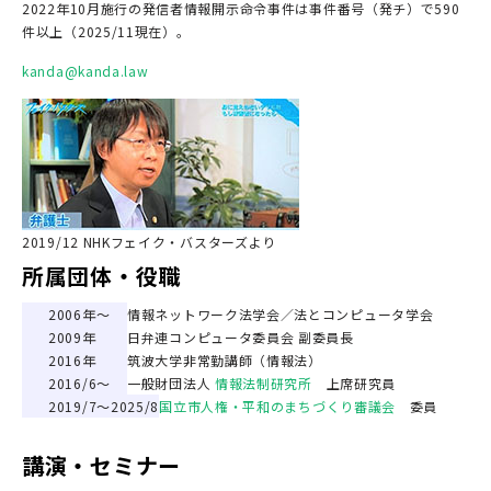
2022年10月施行の発信者情報開示命令事件は事件番号（発チ）で590
件以上（2025/11現在）。
kanda@kanda.law
2019/12 NHKフェイク・バスターズより
所属団体・役職
2006年～
情報ネットワーク法学会／法とコンピュータ学会
2009年
日弁連コンピュータ委員会 副委員長
2016年
筑波大学非常勤講師（情報法）
2016/6～
一般財団法人
情報法制研究所
上席研究員
2019/7～2025/8
国立市人権・平和のまちづくり審議会
委員
講演・セミナー