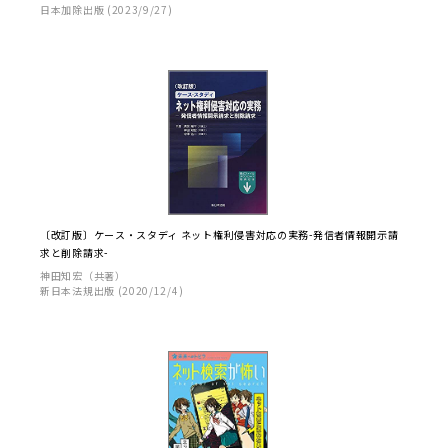
日本加除出版 (2023/9/27)
〔改訂版〕ケース・スタディ ネット権利侵害対応の実務-発信者情報開示請
求と削除請求-
神田知宏（共著）
新日本法規出版 (2020/12/4)