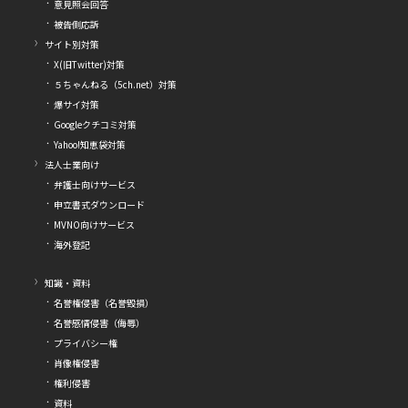
意見照会回答
被告側応訴
サイト別対策
X(旧Twitter)対策
５ちゃんねる（5ch.net）対策
爆サイ対策
Googleクチコミ対策
Yahoo!知恵袋対策
法人士業向け
弁護士向けサービス
申立書式ダウンロード
MVNO向けサービス
海外登記
知識・資料
名誉権侵害（名誉毀損）
名誉感情侵害（侮辱）
プライバシー権
肖像権侵害
権利侵害
資料