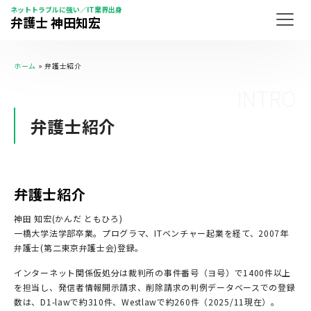
ネットトラブルに強い／IT業界出身
弁護士 神田知宏
ホーム
»
弁護士紹介
INTRO
弁護士紹介
弁護士紹介
神田 知宏(かんだ ともひろ)
一橋大学法学部卒業。プログラマ、ITベンチャー起業を経て、2007年
弁護士(第二東京弁護士会)登録。
インターネット関係仮処分は裁判所の事件番号（ヨ号）で1400件以上
を担当し、発信者情報開示請求、削除請求の判例データベースでの登録
数は、D1-lawで約310件、Westlawで約260件（2025/11現在）。