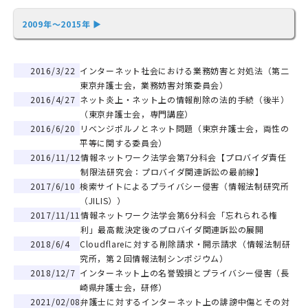
2009年～2015年 ▶
2016/3/22
インターネット社会における業務妨害と対処法（第二
東京弁護士会，業務妨害対策委員会）
2016/4/27
ネット炎上・ネット上の情報削除の法的手続（後半）
（東京弁護士会，専門講座）
2016/6/20
リベンジポルノとネット問題（東京弁護士会，両性の
平等に関する委員会）
2016/11/12
情報ネットワーク法学会第7分科会【プロバイダ責任
制限法研究会：プロバイダ関連訴訟の最前線】
2017/6/10
検索サイトによるプライバシー侵害（情報法制研究所
（JILIS））
2017/11/11
情報ネットワーク法学会第6分科会「忘れられる権
利」最高裁決定後のプロバイダ関連訴訟の展開
2018/6/4
Cloudflareに対する削除請求・開示請求（情報法制研
できるインターネット被害対応(基礎編)
究所，第２回情報法制シンポジウム）
2018/12/7
インターネット上の名誉毀損とプライバシー侵害（長
崎県弁護士会，研修）
2021/02/08
弁護士に対するインターネット上の誹謗中傷とその対