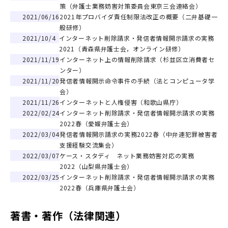
策（弁護士業務妨害対策委員会東京三会連絡会）
2021/06/16
2021年プロバイダ責任制限法改正の概要（二弁基礎一
般研修）
できるインターネット被害対応（応用編）
2021/10/4
インターネット削除請求・発信者情報開示請求の実務
2021（青森県弁護士会，オンライン研修）
2021/11/19
インターネット上の情報削除請求（杉並区立消費者セ
ンター）
2021/11/20
発信者情報開示命令事件の手続（法とコンピュータ学
会）
2021/11/26
インターネットと人権侵害（和歌山県庁）
2022/02/24
インターネット削除請求・発信者情報開示請求の実務
2022春（愛媛弁護士会）
2022/03/04
発信者情報開⽰請求の実務2022春（中弁連犯罪被害者
支援経験交流集会）
2022/03/07
ケース・スタディ ネット業務妨害対応の実務
2022（山梨県弁護士会）
2022/03/25
インターネット削除請求・発信者情報開示請求の実務
2022春（兵庫県弁護士会）
著書・著作（法律関連）