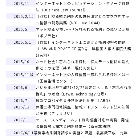
2013/11
インターネット上のレピュテーション・ダメージ対処
法（Business Law Journal）
2015/2/15
［鼎談］検索結果削除の仮処分決定と企業を含むネッ
ト情報の削除実務（NBL No.1044）
2015/5
ネット検索が怖い～「忘れられる権利」の現状と活用
（ポプラ社）
2015/5/1
〔対談〕インターネット上における権利侵害の問題
（LAW AND PRACTICE 第9号，早稲田大学大学院法務
研究科）
2015/10
ネット社会と忘れられる権利 個人データ削除の裁判
例とその法理（共著，現代人文社）
2015/11号
インターネット上の人権侵害－忘れられる権利とは－
（国民生活センター）
2016/6
さいたま地裁平成27/12/22決定における「忘れられる
権利」の考察（Law&Technology72号）
2016/7
最新プロバイダ責任制限法判例集（LABO）
2016/12
弁護士専門研修講座 情報・インターネット法の知識
と実務（ぎょうせい）
2017/1
ケース・スタディ ネット権利侵害対応の実務－発信
者情報開示請求と削除請求－（新日本法規）
2017/6/11号
検索結果削除請求の実務と課題 最高裁平成二九年一