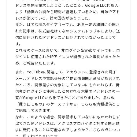
ドレスを開示請求しようとしたところ、Google LLC代理人
より「動画の公開から時間が経過しているため、当該IPアド
レスが消えている」旨の回答がありました。
また、はてな匿名ダイアリーでも、ある一定の期間に公開さ
れた記事は、株式会社はてなのシステムトラブルにより、送
信に使用されたIPアドレスが保存されていなかったようで
す。
これらのケースにおいて、非ログイン型Webサイトでも、ロ
グインに使用されたIPアドレスが開示された事例があったた
め、ご報告いたします。
また、YouTubeに関連して、アカウントに登録された電子
メールアドレスや電話番号の発信者情報開示命令が認容され
たところ、開示請求の対象にしていないにもかかわらず、発
信者がログインに使用したと思われる大量のIPアドレスの一
覧がGoogle LLCから出てきたことがありました。思わぬ
「掘り出しもの」のケースですから、こちらも情報提供とし
て記載しておきます。
なお、このような場合、開示請求していないにもかかわらず
出てきたIPアドレスは、アクセスプロバイダに対する開示請
求に転用することは可能なのでしょうか？こちらの点につい
て、伺えればと思います。