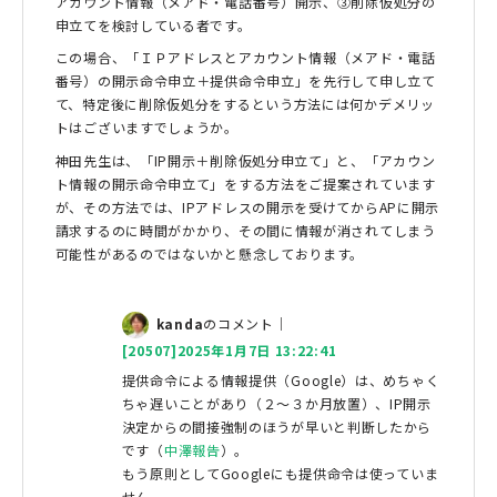
アカウント情報（メアド・電話番号）開示、③削除仮処分の
申立てを検討している者です。
この場合、「ＩＰアドレスとアカウント情報（メアド・電話
番号）の開示命令申立＋提供命令申立」を先行して申し立て
て、特定後に削除仮処分をするという方法には何かデメリッ
トはございますでしょうか。
神田先生は、「IP開示＋削除仮処分申立て」と、「アカウン
ト情報の開示命令申立て」をする方法をご提案されています
が、その方法では、IPアドレスの開示を受けてからAPに開示
請求するのに時間がかかり、その間に情報が消されてしまう
可能性があるのではないかと懸念しております。
kanda
のコメント｜
[20507]2025年1月7日 13:22:41
提供命令による情報提供（Google）は、めちゃく
ちゃ遅いことがあり（２～３か月放置）、IP開示
決定からの間接強制のほうが早いと判断したから
です（
中澤報告
）。
もう原則としてGoogleにも提供命令は使っていま
せん。