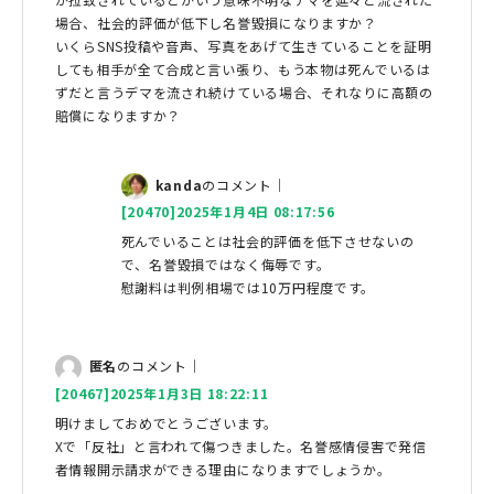
場合、社会的評価が低下し名誉毀損になりますか？
いくらSNS投稿や音声、写真をあげて生きていることを証明
しても相手が全て合成と言い張り、もう本物は死んでいるは
ずだと言うデマを流され続けている場合、それなりに高額の
賠償になりますか？
kanda
のコメント｜
[20470]2025年1月4日 08:17:56
死んでいることは社会的評価を低下させないの
で、名誉毀損ではなく侮辱です。
慰謝料は判例相場では10万円程度です。
匿名
のコメント｜
[20467]2025年1月3日 18:22:11
明けましておめでとうございます。
Xで「反社」と言われて傷つきました。名誉感情侵害で発信
者情報開示請求ができる理由になりますでしょうか。