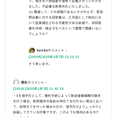
で、相手方＝投稿者の意味で記載させていただき
ました。不正確な表現失礼いたしました。
2に関連して、どの段階であるにかかわらず、意見
照会書に対する回答書は、乙号証として訴訟にお
いて証拠提出される可能性がある前提で、同回答
書を作成・提出するべきという整理で間違いない
でしょうか？
kanda
のコメント｜
[20504]2025年1月7日 12:12:15
そう思います。
匿名
のコメント｜
[20501]2025年1月7日 11:41:38
・Xを相手方として、裁判手続によって発信者情報開示請求
を行う場合、削除請求の仮処分申立てを行わない場合と比べ
て、同申立てを行った場合の方が、相手方がよりしっかりと
反論してきている印象ですが、このような傾向はあるので