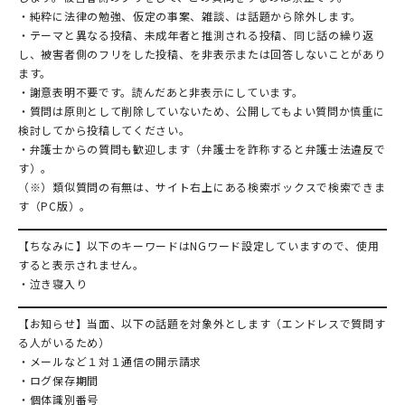
・純粋に法律の勉強、仮定の事案、雑談、は話題から除外します。
・テーマと異なる投稿、未成年者と推測される投稿、同じ話の繰り返
し、被害者側のフリをした投稿、を非表示または回答しないことがあり
ます。
・謝意表明不要です。読んだあと非表示にしています。
・質問は原則として削除していないため、公開してもよい質問か慎重に
検討してから投稿してください。
・弁護士からの質問も歓迎します（弁護士を詐称すると弁護士法違反で
す）。
（※）類似質問の有無は、サイト右上にある検索ボックスで検索できま
す（PC版）。
【ちなみに】以下のキーワードはNGワード設定していますので、使用
すると表示されません。
・泣き寝入り
【お知らせ】当面、以下の話題を対象外とします（エンドレスで質問す
る人がいるため）
・メールなど１対１通信の開示請求
・ログ保存期間
・個体識別番号