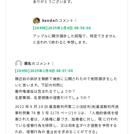
ありがとうございます。
kanda
のコメント｜
[20496]2025年1月6日 08:56:00
アップルに開示請求した段階で、特定できません
と言われて終わると予想します。
匿名
のコメント｜
[20493]2025年1月6日 08:07:00
陳述前の訴状を無断で被告に公開されたので削除請求をした
いと思います。下記の判例に
著作権違反は含まれるでしょうか？
名誉棄損、名誉感情の侵害だけでしょうか？
2022 年 6 月 24 日 最高裁判所第二小法廷判決(最高裁判所民
事判例集 76 巻 5 号 1170 ページ)※ 1は、「人格的価値を侵
害された者は、人格権に基づき、加害者に対し、現 に行われ
ている侵害行為を排除し、又は将来生ずべき侵害を予防する
ため、侵害行為の 差止めを求めることができる」