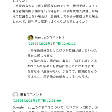
しょうか？
・感覚的なもので全く問題ないのですが、裁判手続によって
発信者情報開示請求を行う場合に、相手方代理人弁護士が特
段の反論をしない場合は、反論をして争点が形成された場合
と比べて、裁判所の認定も甘くなりがちでしょうか？
kanda
のコメント｜
[20502]2025年1月7日 12:02:13
・削除仮処分を付けたほうが反論が酷いといった
傾向は感じません
・反論されない場合は、事前に「却下心証」と言
われていたものでも認容になることがあります。
なぜなら「反論がない」からです。感覚的なもの
ではなく、民訴法の仕組みによるものです。
匿名
のコメント｜
[20505]2025年1月7日 12:38:09
Google map上のクチコミについて、①IPアドレス開示、②