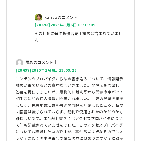
kanda
のコメント｜
[20494]2025年1月6日 08:13:49
その判例に著作権侵害差止請求は含まれていませ
ん
匿名
のコメント｜
[20497]2025年1月6日 13:09:29
コンテンツプロバイダから私の書き込みについて、情報開示
請求が来ているとの意見照会がきました。非開示を希望し回
答書を提出しましたが、最終的に裁判所から開示命令がでて
相手方に私の個人情報が開示されました。一連の経緯を確認
したく、東京地裁に裁判書きの閲覧を申請したところ、私の
回答書は綴じられておらず、裁判で使用されたのかどうかも
疑わしいです。また裁判書きにはアクセスプロバイダについ
て何も記載されていませんでした。このアクセスプロバイダ
についても確認したいのですが、事件番号は異なるのでしょ
うか？またその事件番号の確認の方法はありますか？ご教示