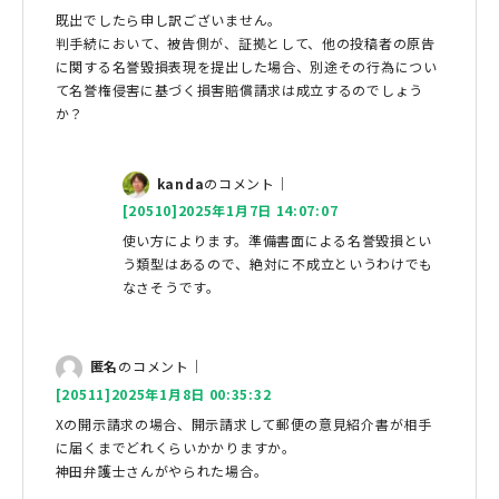
既出でしたら申し訳ございません。
判手続において、被告側が、証拠として、他の投稿者の原告
に関する名誉毀損表現を提出した場合、別途その行為につい
て名誉権侵害に基づく損害賠償請求は成立するのでしょう
か？
kanda
のコメント｜
[20510]2025年1月7日 14:07:07
使い方によります。準備書面による名誉毀損とい
う類型はあるので、絶対に不成立というわけでも
なさそうです。
匿名
のコメント｜
[20511]2025年1月8日 00:35:32
Xの開示請求の場合、開示請求して郵便の意見紹介書が相手
に届くまでどれくらいかかりますか。
神田弁護士さんがやられた場合。