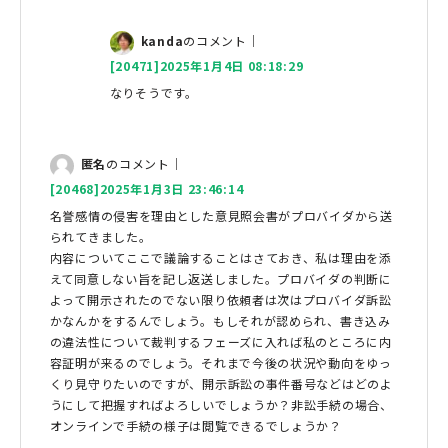
kanda
のコメント｜
[20471]2025年1月4日 08:18:29
なりそうです。
匿名
のコメント｜
[20468]2025年1月3日 23:46:14
名誉感情の侵害を理由とした意見照会書がプロバイダから送
られてきました。
内容についてここで議論することはさておき、私は理由を添
えて同意しない旨を記し返送しました。プロバイダの判断に
よって開示されたのでない限り依頼者は次はプロバイダ訴訟
かなんかをするんでしょう。もしそれが認められ、書き込み
の違法性について裁判するフェーズに入れば私のところに内
容証明が来るのでしょう。それまで今後の状況や動向をゆっ
くり見守りたいのですが、開示訴訟の事件番号などはどのよ
うにして把握すればよろしいでしょうか？非訟手続の場合、
オンラインで手続の様子は閲覧できるでしょうか？