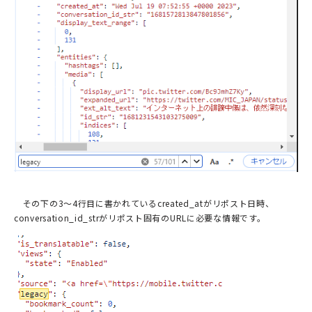
その下の3～4行目に書かれているcreated_atがリポスト日時、
conversation_id_strがリポスト固有のURLに必要な情報です。