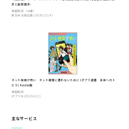
求と削除請求-
神田知宏（共著）
新日本法規出版 (2020/12/4)
ネット検索が怖い ネット被害に遭わないために (ポプラ選書 未来へのト
ビラ) Kindle版
神田知宏
ポプラ社(2019/4/1)
主なサービス