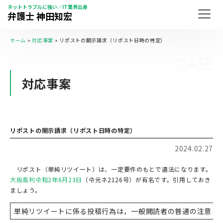
ネットトラブルに強い／IT業界出身
弁護士 神田知宏
ホーム
»
対応事案
»
リポストの開示請求（リポスト日時の特定）
CASE
対応事案
リポストの開示請求（リポスト日時の特定）
2024.02.27
リポスト（単純リツイート）は、一定要件のもとで違法になります。
大阪高判令和2年6月23日
（令元ネ2126号）が有名です。引用しておき
ましょう。
単純リツイートに係る投稿行為は，一般閲読者の普通の注意と