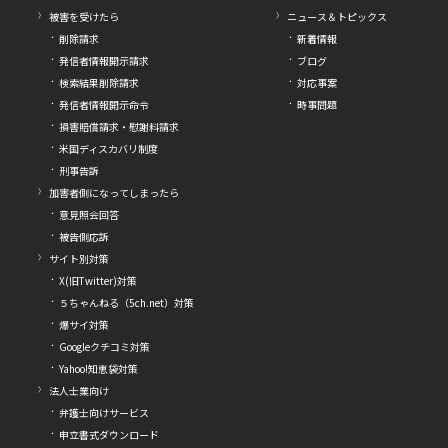
被害を受けたら
ニュース＆トピックス
削除請求
新着情報
発信者情報開示請求
ブログ
検索結果削除請求
対応事案
発信者情報開示命令
時事問題
損害賠償請求・慰謝料請求
米国ディスカバリ制度
刑事告訴
加害者側になってしまったら
意見照会回答
被告側応訴
サイト別対策
X(旧Twitter)対策
５ちゃんねる（5ch.net）対策
爆サイ対策
Googleクチコミ対策
Yahoo!知恵袋対策
法人士業向け
弁護士向けサービス
申立書式ダウンロード