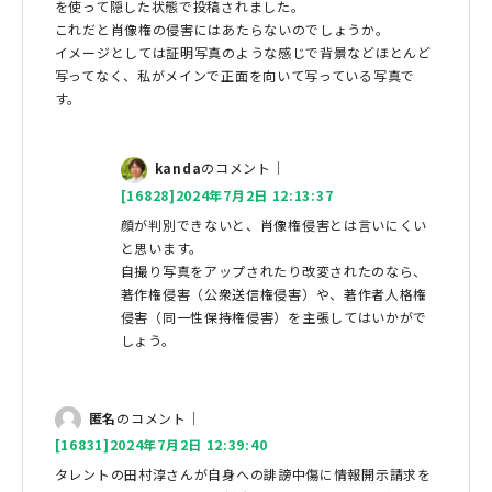
を使って隠した状態で投稿されました。
これだと肖像権の侵害にはあたらないのでしょうか。
イメージとしては証明写真のような感じで背景などほとんど
写ってなく、私がメインで正面を向いて写っている写真で
す。
kanda
のコメント｜
[16828]2024年7月2日 12:13:37
顔が判別できないと、肖像権侵害とは言いにくい
と思います。
自撮り写真をアップされたり改変されたのなら、
著作権侵害（公衆送信権侵害）や、著作者人格権
侵害（同一性保持権侵害）を主張してはいかがで
しょう。
匿名
のコメント｜
[16831]2024年7月2日 12:39:40
タレントの田村淳さんが自身への誹謗中傷に情報開示請求を