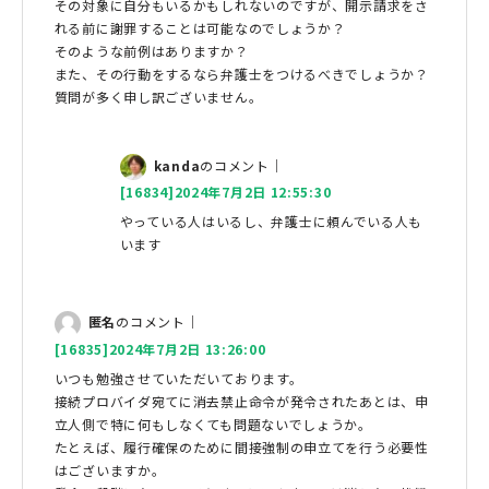
その対象に自分もいるかもしれないのですが、開示請求をさ
れる前に謝罪することは可能なのでしょうか？
そのような前例はありますか？
また、その行動をするなら弁護士をつけるべきでしょうか？
質問が多く申し訳ございません。
kanda
のコメント｜
[16834]2024年7月2日 12:55:30
やっている人はいるし、弁護士に頼んでいる人も
います
匿名
のコメント｜
[16835]2024年7月2日 13:26:00
いつも勉強させていただいております。
接続プロバイダ宛てに消去禁止命令が発令されたあとは、申
立人側で特に何もしなくても問題ないでしょうか。
たとえば、履行確保のために間接強制の申立てを行う必要性
はございますか。