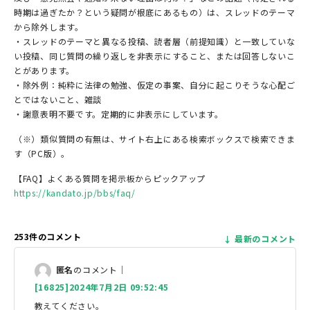
時期は過ぎたか？という疑問が根底にあるもの）は、スレッドのテーマ
から除外します。
・スレッドのテーマと異なる投稿、読者層（前提知識）と一致していな
い投稿、同じ質問の繰り返しを非表示にすること、または回答しないこ
とがあります。
・除外例：純粋に法律の勉強、仮定の事案、自分に起こりそうな心配ご
とではないこと、雑談
・謝意表明不要です。定期的に非表示にしています。
（※）類似質問の有無は、サイト右上にある検索ボックスで検索できま
す（PC版）。
【FAQ】よくある質問を掲示板からピックアップ
https://kandato.jp/bbs/faq/
253件のコメント
最新のコメント
匿名
のコメント｜
[16825]2024年7月2日 09:52:45
教えてください。