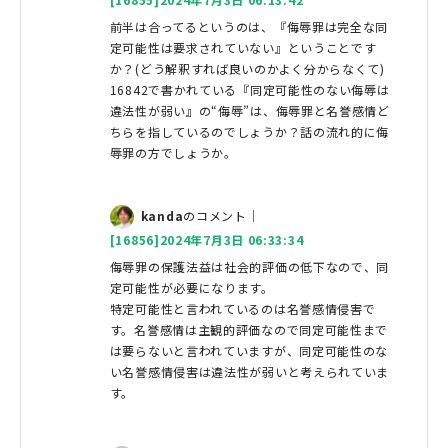
前半は合ってるというのは、『侮辱罪は完全な同
定可能性は要求されていない』ということです
か？(どう解釈すれば良いのかよく分からなくて)
16842で書かれている『同定可能性のない侮辱は
違法性が弱い』の“侮辱”は、侮辱罪と名誉感情ど
ちらを指しているのでしょうか？話の流れ的に侮
辱罪の方でしょうか。
kanda
のコメント｜
[16856]2024年7月3日 06:33:34
侮辱罪の保護法益は社会的評価の低下なので、同
定可能性が必要になります。
特定可能性と言われているのは名誉感情侵害で
す。名誉感情は主観的評価なので同定可能性まで
は要らないと言われていますが、同定可能性のな
い名誉感情侵害は違法性が弱いと考えられていま
す。