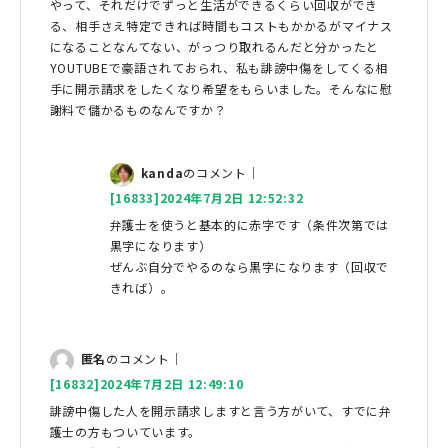
やって、それだけでずっと生活ができるくらい回収ができ
る、相手さえ特定できれば時間もコストもかかるがマイナス
になることなんてない、がっつり取れるんだと分かったと
YOUTUBEで豪語されておられ、私も誹謗中傷をしてくる相
手に開示請求をしたくなり希望をもらいました。そんなに慰
謝料で儲かるものなんですか？
kanda
のコメント｜
[16833]2024年7月2日 12:52:32
弁護士を使うと基本的に赤字です（条件次第では
黒字になります）
ぜんぶ自分でやるのなら黒字になります（回収で
きれば）。
匿名
のコメント｜
[16832]2024年7月2日 12:49:10
誹謗中傷した人を開示請求しますと言う方がいて、すでに弁
護士の方もついています。