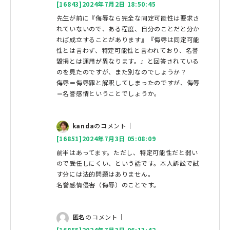
[16843]2024年7月2日 18:50:45
先生が前に『侮辱なら完全な同定可能性は要求さ
れていないので、ある程度、自分のことだと分か
れば成立することがあります』『侮辱は同定可能
性とは言わず、特定可能性と言われており、名誉
毀損とは運用が異なります。』と回答されている
のを見たのですが、また別なのでしょうか？
侮辱＝侮辱罪と解釈してしまったのですが、侮辱
＝名誉感情ということでしょうか。
kanda
のコメント｜
[16851]2024年7月3日 05:08:09
前半はあってます。ただし、特定可能性だと弱い
ので受任しにくい、という話です。本人訴訟で試
す分には法的問題はありません。
名誉感情侵害（侮辱）のことです。
匿名
のコメント｜
[16855]2024年7月3日 06:13:42