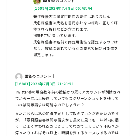
kanda
のコメント｜
[16994]2024年7月8日 06:48:44
著作権侵害に同定可能性の要件はありません
氏名権侵害は氏名を冒用されない権利、正しく呼
称される権利などが含まれます。
拙著P77に書いています。
氏名権侵害は名前で同定可能性を認定するのでは
なく、投稿に表れている別の要素で同定可能性を
認定します。
匿名
のコメント｜
[16883]2024年7月3日 21:20:51
Twitter等の場合数年前の投稿かつ既にアカウントが削除され
てから一年以上経過していてもスクリーンショットを残して
いれば開示請求は可能なのでしょうか？
またこちらは私の知識不足として教えていただきたいのです
が、「意見照会書は開示請求から長めに見ても一年以内に届
く」とよく言われるのはどうしてなのでしょうか？手続きが
滞ったりすればそれ以上に時間を要するケースもあるのでは