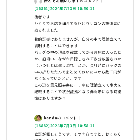
匿名でお願いします
のコメント｜
[16861]2024年7月3日 10:50:11
後者です
ひとりでお店を構えてるひとりサロンの施術者に
盗られました
物的証拠はありませんが、自分の中で理論立てて
説明することはできます
バッグの中の現金を確認してからお店に入ったと
か、施術中、なぜか目隠しされて数分放置された
（いつもとは違う流れ）とか、会計時にバッグの
中の折りたたんでまとめておいた中から数千円が
なくなっていたとか、です
この辺を意見照会書に、丁寧に理論立てて事実を
記載することで状況証拠となり非開示になる可能
性はありますか？
kanda
のコメント｜
[16862]2024年7月3日 10:58:11
立証が難しそうです。その内容ですと、おそらく