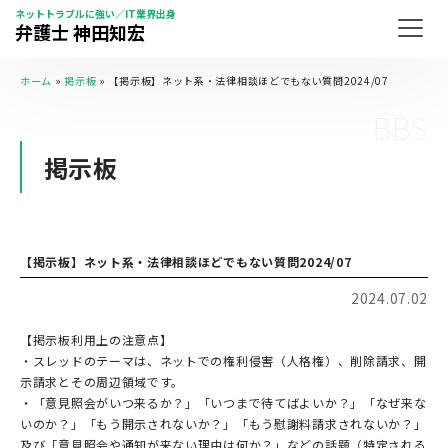
ネットトラブルに強い／IT業界出身
弁護士 神田知宏
ホーム
»
掲示板
»
【掲示板】ネット系・法律相談ほどでもない質問2024/07
BBS
掲示板
【掲示板】ネット系・法律相談ほどでもない質問2024/07
2024.07.02
【掲示板利用上の注意点】
・スレッドのテーマは、ネットでの権利侵害（人格権）、削除請求、開
示請求とその周辺領域です。
・「意見照会がいつ来るか？」「いつまで待てばよいか？」「なぜ来な
いのか？」「もう開示されないか？」「もう慰謝料請求されないか？」
及び「意見照会や通知が来ない理由は何か？」などの話題（特定される