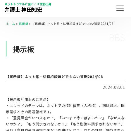
ネットトラブルに強い／IT業界出身
弁護士 神田知宏
ホーム
»
掲示板
»
【掲示板】ネット系・法律相談ほどでもない質問2024/08
BBS
掲示板
【掲示板】ネット系・法律相談ほどでもない質問2024/08
2024.08.01
【掲示板利用上の注意点】
・スレッドのテーマは、ネットでの権利侵害（人格権）、削除請求、開
示請求とその周辺領域です。
・「意見照会がいつ来るか？」「いつまで待てばよいか？」「なぜ来な
いのか？」「もう開示されないか？」「もう慰謝料請求されないか？」
及び「意見照会や通知が来ない理由は何か？」などの話題（特定される