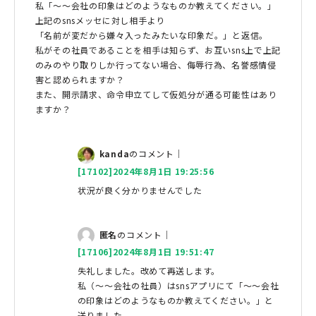
私「〜〜会社の印象はどのようなものか教えてください。」
上記のsnsメッセに対し相手より
「名前が変だから嫌々入ったみたいな印象だ。」と返信。
私がその社員であることを相手は知らず、お互いsns上で上記
のみのやり取りしか行ってない場合、侮辱行為、名誉感情侵
害と認められますか？
また、開示請求、命令申立てして仮処分が通る可能性はあり
ますか？
kanda
のコメント｜
[17102]2024年8月1日 19:25:56
状況が良く分かりませんでした
匿名
のコメント｜
[17106]2024年8月1日 19:51:47
失礼しました。改めて再送します。
私（〜〜会社の社員）はsnsアプリにて「〜〜会社
の印象はどのようなものか教えてください。」と
送りました。