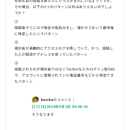
何年も前の投稿を訴えたという人がまれにいるようですが、
その場合、以下の3つのパターン以外はありえないのでしょ
うか？
①
投稿後すぐにログ保全の仮処分をし、寝かせておいて数年後
に特定したというパターン
②
掲示板が長期的にアクセスログを残していて、かつ、投稿し
た人が固定IPアドレスを使っていたパターン
③
投稿されたのが掲示板ではなくTwitterなどのログイン型SNS
で、アカウントに登録されていた電話番号などから特定でき
たパターン
kanda
のコメント｜
[17118]2024年8月2日 04:06:41
そうなります