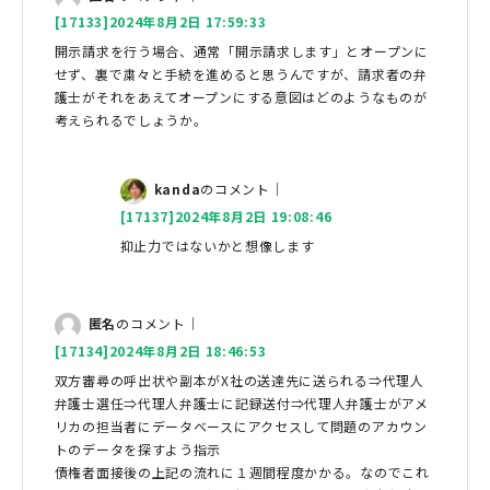
[17133]2024年8月2日 17:59:33
開示請求を行う場合、通常「開示請求します」とオープンに
せず、裏で粛々と手続を進めると思うんですが、請求者の弁
護士がそれをあえてオープンにする意図はどのようなものが
考えられるでしょうか。
kanda
のコメント｜
[17137]2024年8月2日 19:08:46
抑止力ではないかと想像します
匿名
のコメント｜
[17134]2024年8月2日 18:46:53
双方審尋の呼出状や副本がX社の送達先に送られる⇒代理人
弁護士選任⇒代理人弁護士に記録送付⇒代理人弁護士がアメ
リカの担当者にデータベースにアクセスして問題のアカウン
トのデータを探すよう指示
債権者面接後の上記の流れに１週間程度かかる。なのでこれ