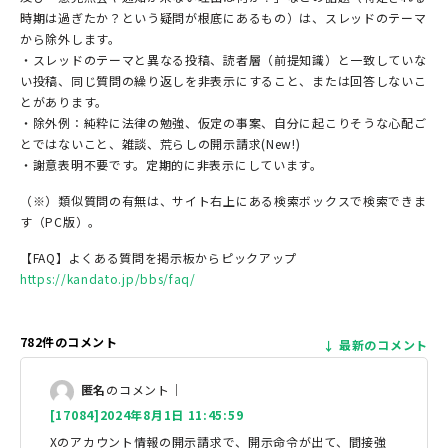
時期は過ぎたか？という疑問が根底にあるもの）は、スレッドのテーマ
から除外します。
・スレッドのテーマと異なる投稿、読者層（前提知識）と一致していな
い投稿、同じ質問の繰り返しを非表示にすること、または回答しないこ
とがあります。
・除外例：純粋に法律の勉強、仮定の事案、自分に起こりそうな心配ご
とではないこと、雑談、荒らしの開示請求(New!)
・謝意表明不要です。定期的に非表示にしています。
（※）類似質問の有無は、サイト右上にある検索ボックスで検索できま
す（PC版）。
【FAQ】よくある質問を掲示板からピックアップ
https://kandato.jp/bbs/faq/
782件のコメント
最新のコメント
匿名
のコメント｜
[17084]2024年8月1日 11:45:59
Xのアカウント情報の開示請求で、開示命令が出て、間接強