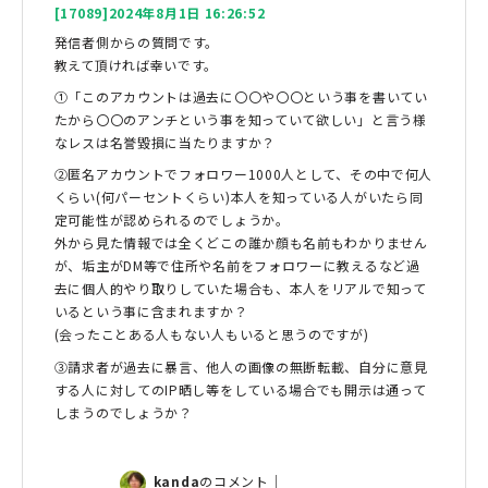
[17089]2024年8月1日 16:26:52
発信者側からの質問です。
教えて頂ければ幸いです。
①「このアカウントは過去に〇〇や〇〇という事を書いてい
たから〇〇のアンチという事を知っていて欲しい」と言う様
なレスは名誉毀損に当たりますか？
②匿名アカウントでフォロワー1000人として、その中で何人
くらい(何パーセントくらい)本人を知っている人がいたら同
定可能性が認められるのでしょうか。
外から見た情報では全くどこの誰か顔も名前もわかりません
が、垢主がDM等で住所や名前をフォロワーに教えるなど過
去に個人的やり取りしていた場合も、本人をリアルで知って
いるという事に含まれますか？
(会ったことある人もない人もいると思うのですが)
③請求者が過去に暴言、他人の画像の無断転載、自分に意見
する人に対してのIP晒し等をしている場合でも開示は通って
しまうのでしょうか？
kanda
のコメント｜