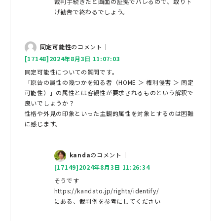
裁判手続きだと画面の証拠でバレるので、取り下
げ勧告で終わるでしょう。
同定可能性
のコメント｜
[17148]2024年8月3日 11:07:03
同定可能性についての質問です。
「原告の属性の幾つかを知る者（HOME ＞ 権利侵害 ＞ 同定
可能性）」の属性とは客観性が要求されるものという解釈で
良いでしょうか？
性格や外見の印象といった主観的属性を対象とするのは困難
に感じます。
kanda
のコメント｜
[17149]2024年8月3日 11:26:34
そうです
https://kandato.jp/rights/identify/
にある、裁判例を参考にしてください