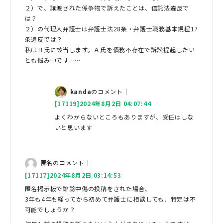
２）で、譲渡された係争物で訴えたことは、信託法違反で
は？
２）の代理人弁護士は弁護士法28条・弁護士職務基本規程17
条違反では？
私はＢ氏に該当します。Ａ氏を債務不存在で訴訟提起したい
とも悩み中です……
kanda
のコメント｜
[17119]2024年8月2日 04:07:44
よくわからないところもありますが、受任はしな
いと思います
匿名
のコメント｜
[17117]2024年8月2日 03:14:53
匿名掲示板で誹謗中傷の投稿をされた場合、
3年も4年も経ってから初めて弁護士に相談しても、特定は不
可能でしょうか？