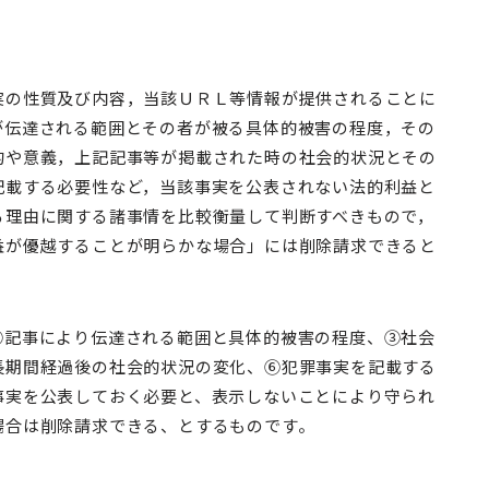
実の性質及び内容，当該ＵＲＬ等情報が提供されることに
が伝達される範囲とその者が被る具体的被害の程度，その
的や意義，上記記事等が掲載された時の社会的状況とその
記載する必要性など，当該事実を公表されない法的利益と
る理由に関する諸事情を比較衡量して判断すべきもので，
益が優越することが明らかな場合」には削除請求できると
②記事により伝達される範囲と具体的被害の程度、③社会
長期間経過後の社会的状況の変化、⑥犯罪事実を記載する
事実を公表しておく必要と、表示しないことにより守られ
場合は削除請求できる、とするものです。