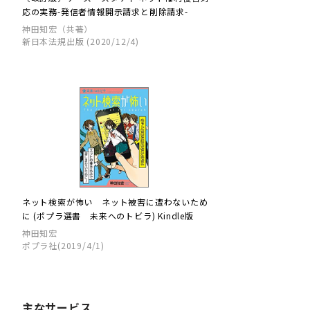
応の実務-発信者情報開示請求と削除請求-
神田知宏（共著）
新日本法規出版 (2020/12/4)
ネット検索が怖い ネット被害に遭わないため
に (ポプラ選書 未来へのトビラ) Kindle版
神田知宏
ポプラ社(2019/4/1)
主なサービス