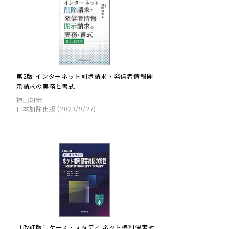
第2版 インターネット削除請求・発信者情報開
示請求の実務と書式
神田知宏
日本加除出版 (2023/9/27)
〔改訂版〕ケース・スタディ ネット権利侵害対