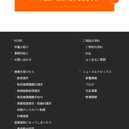
HOME
ご相談の流れ
弁護士紹介
ご契約の流れ
事務所紹介
料金
お問い合わせ
よくあるご質問
被害を受けたら
ニュース＆トピックス
削除請求
新着情報
発信者情報開示請求
ブログ
検索結果削除請求
対応事案
発信者情報開示命令
時事問題
損害賠償請求・慰謝料請求
米国ディスカバリ制度
刑事告訴
加害者側になってしまったら
意見照会回答