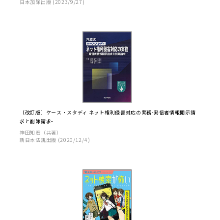
日本加除出版 (2023/9/27)
〔改訂版〕ケース・スタディ ネット権利侵害対応の実務-発信者情報開示請
求と削除請求-
神田知宏（共著）
新日本法規出版 (2020/12/4)