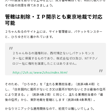
その旨の同意を得ておきましょう。
管轄は削除・ＩＰ開示とも東京地裁で対応
可能
２ちゃんねるのサイト上には、サイト管理者は、パケットモンスター
と、ひろゆきだと書かれています。
２ちゃんねるの諸権利は、西村博之ないしパケットモンス
ター社に帰属するものであり、株式会社ゼロ及び、NTテクノ
ロジー社に権利を譲渡したことはありません。
http://2ch.sc/www2chscindex.html
そのため、「ひろゆき」を「主たる業務担当者」（民訴4条4項）と
し、「日本国内に居所がないとき又は居所が知れないときは最後の住所
により定まる。」（民訴4条2項）と同じく、主たる業務担当者の「最
後の住所」から、東京地裁を管轄とします（民訴4条4条準用）。
かなりマニアックな適用関係なので、初見では難しいでしょう。