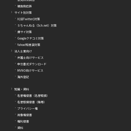
被告側応訴
サイト別対策
X(旧Twitter)対策
５ちゃんねる（5ch.net）対策
爆サイ対策
Googleクチコミ対策
Yahoo!知恵袋対策
法人士業向け
弁護士向けサービス
申立書式ダウンロード
MVNO向けサービス
海外登記
知識・資料
名誉権侵害（名誉毀損）
名誉感情侵害（侮辱）
プライバシー権
肖像権侵害
権利侵害
資料