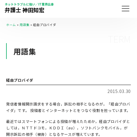
ネットトラブルに強い／IT業界出身
弁護士 神田知宏
ホーム
»
用語集
»
経由プロバイダ
TERM
用語集
経由プロバイダ
2015.03.30
発信者情報開示請求をする場合，訴訟の相手となるのが，「経由プロバ
イダ」です。 投稿者とインターネットとをつなぐ役割を担っています。
最近ではスマートフォンによる投稿が増えたためか，経由プロバイダと
しては，ＮＴＴドコモ，ＫＤＤＩ（au），ソフトバンクモバイル，が
開示訴訟の相手（被告）となるケースが増えています。