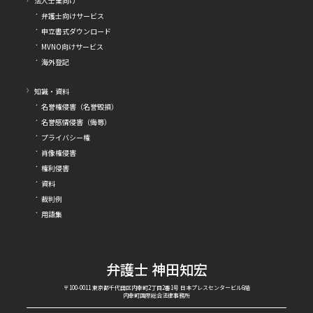
法人士業向け
弁護士向けサービス
申立書式ダウンロード
MVNO向けサービス
海外登記
知識・資料
名誉権侵害（名誉毀損）
名誉感情侵害（侮辱）
プライバシー権
肖像権侵害
権利侵害
資料
裁判例
用語集
弁護士 神田知宏
〒100-0011 東京都千代田区内幸町2丁目2番1号 日本プレスセンタービル6階
内幸町国際総合法律事務所