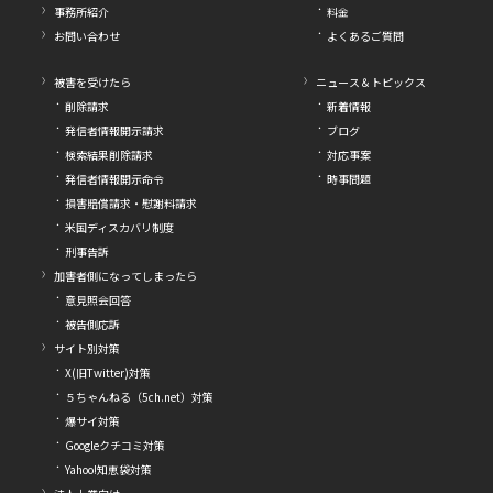
事務所紹介
料金
お問い合わせ
よくあるご質問
被害を受けたら
ニュース＆トピックス
削除請求
新着情報
発信者情報開示請求
ブログ
検索結果削除請求
対応事案
発信者情報開示命令
時事問題
損害賠償請求・慰謝料請求
米国ディスカバリ制度
刑事告訴
加害者側になってしまったら
意見照会回答
被告側応訴
サイト別対策
X(旧Twitter)対策
５ちゃんねる（5ch.net）対策
爆サイ対策
Googleクチコミ対策
Yahoo!知恵袋対策