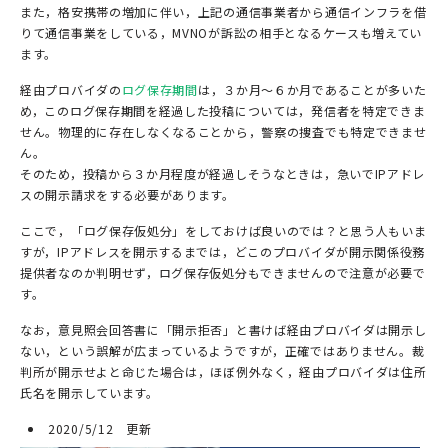
また，格安携帯の増加に伴い，上記の通信事業者から通信インフラを借
りて通信事業をしている，MVNOが訴訟の相手となるケースも増えてい
ます。
経由プロバイダの
ログ保存期間
は，３か月～６か月であることが多いた
め，このログ保存期間を経過した投稿については，発信者を特定できま
せん。物理的に存在しなくなることから，警察の捜査でも特定できませ
ん。
そのため，投稿から３か月程度が経過しそうなときは，急いでIPアドレ
スの開示請求をする必要があります。
ここで，「ログ保存仮処分」をしておけば良いのでは？と思う人もいま
すが，IPアドレスを開示するまでは，どこのプロバイダが開示関係役務
提供者なのか判明せず，ログ保存仮処分もできませんので注意が必要で
す。
なお，意見照会回答書に「開示拒否」と書けば経由プロバイダは開示し
ない，という誤解が広まっているようですが，正確ではありません。裁
判所が開示せよと命じた場合は，ほぼ例外なく，経由プロバイダは住所
氏名を開示しています。
2020/5/12 更新