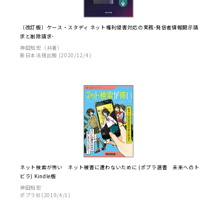
〔改訂版〕ケース・スタディ ネット権利侵害対応の実務-発信者情報開示請
求と削除請求-
神田知宏（共著）
新日本法規出版 (2020/12/4)
ネット検索が怖い ネット被害に遭わないために (ポプラ選書 未来へのト
ビラ) Kindle版
神田知宏
ポプラ社(2019/4/1)