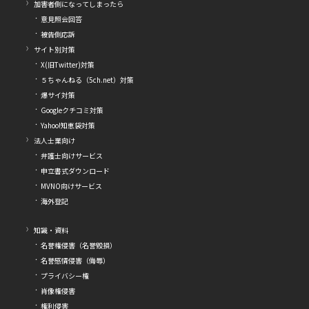
加害者側になってしまったら
意見照会回答
被告側応訴
サイト別対策
X(旧Twitter)対策
５ちゃんねる（5ch.net）対策
爆サイ対策
Googleクチコミ対策
Yahoo!知恵袋対策
法人士業向け
弁護士向けサービス
申立書式ダウンロード
MVNO向けサービス
海外登記
知識・資料
名誉権侵害（名誉毀損）
名誉感情侵害（侮辱）
プライバシー権
肖像権侵害
権利侵害