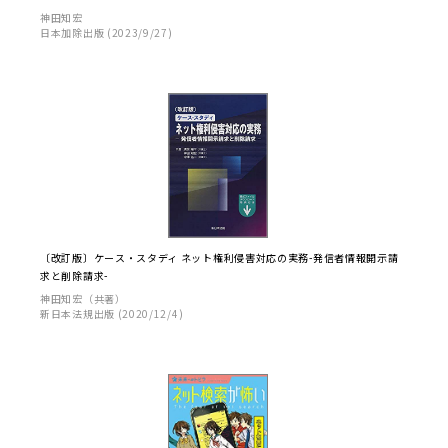
神田知宏
日本加除出版 (2023/9/27)
〔改訂版〕ケース・スタディ ネット権利侵害対応の実務-発信者情報開示請
求と削除請求-
神田知宏（共著）
新日本法規出版 (2020/12/4)