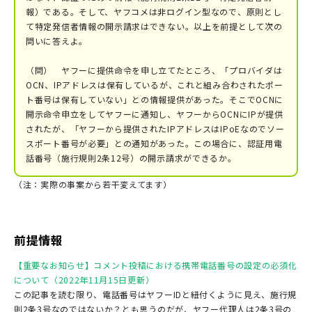
報）である。そして、ヤフコメは非ログイン型なので、原則とし
て特定発信者情報の開示請求はできない。以上を前提として次の
問いに答えよ。
（問） ヤフーに提供命令を申し立てたところ、「プロバイダは
OCN、IPアドレスは保有しているが、これと組み合わされたポー
ト番号は保有していない」との情報提供があった。そこでOCNに
開示命令申立をしてヤフーに通知し、ヤフーからOCNにIPが提供
されたが、「ヤフーから提供されたIPアドレスはIPoEなのでソー
スポート番号が必要」との通知があった。この場合に、認証用電
話番号（施行規則2条12号）の開示請求ができるか。
（注：実際の事案から若干変えてます）
前提情報
【重要なお知らせ】コメント投稿における携帯電話番号の設定の必須化
について（2022年11月15日更新）
この記事を読む限り、電話番号はヤフーIDと紐付くように見え、施行規
則2条3号なのではないか？とも思うのだが、ヤフー代理人は2条3号の