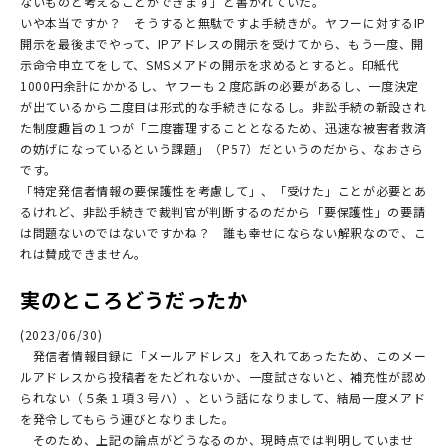
ないものと考えることができます」と書かれていた。
いや本当ですか？ そうすると無駄ですよ手続きが。ヤフーに対するIP
開示を最後までやって、IPアドレスの開示を受けてから、もう一度、開
示命令申立てをして、SMSメアドの開示を求めるとすると。印紙代
1000円余計にかかるし、ヤフーも２度応訴の必要があるし、一度決定
が出ているから二度目は形式的な手続きになるし。非訟手続の新設され
た制度趣旨の１つが「二度審理することとなるため、迅速な被害者救済
の妨げになっているという課題」（P57）だというのだから、なおさら
です。
「特定発信者情報の要保護性を考慮して」、「受けた」ことが必要とあ
るけれど、非訟手続きで裁判官が判断するのだから「要保護性」の要請
は問題ないのではないですかね？ 誰も幸せにならない解釈なので、こ
れは賛成できません。
実のところどうだったか
(2023/06/30)
発信者情報目録に「メールアドレス」を入れてあったため、このメー
ルアドレスから投稿者をたどれないか、一度試さないと、補充性が認め
られない（５条１項３号ハ）、という話になりまして、結局一度メアド
を発令してもらう運びとなりました。
そのため、上記の論点がどうなるのか、現時点では判明していませ