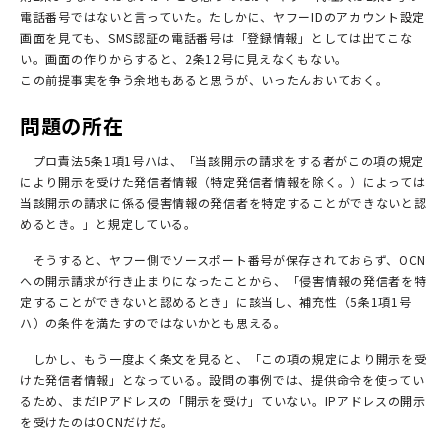
電話番号ではないと言っていた。たしかに、ヤフーIDのアカウント設定
画面を見ても、SMS認証の電話番号は「登録情報」としては出てこな
い。画面の作りからすると、2条12号に見えなくもない。
この前提事実を争う余地もあると思うが、いったんおいておく。
問題の所在
プロ責法5条1項1号ハは、「当該開示の請求をする者がこの項の規定
により開示を受けた発信者情報（特定発信者情報を除く。）によっては
当該開示の請求に係る侵害情報の発信者を特定することができないと認
めるとき。」と規定している。
そうすると、ヤフー側でソースポート番号が保存されておらず、OCN
への開示請求が行き止まりになったことから、「侵害情報の発信者を特
定することができないと認めるとき」に該当し、補充性（5条1項1号
ハ）の条件を満たすのではないかとも思える。
しかし、もう一度よく条文を見ると、「この項の規定により開示を受
けた発信者情報」となっている。設問の事例では、提供命令を使ってい
るため、まだIPアドレスの「開示を受け」ていない。IPアドレスの開示
を受けたのはOCNだけだ。