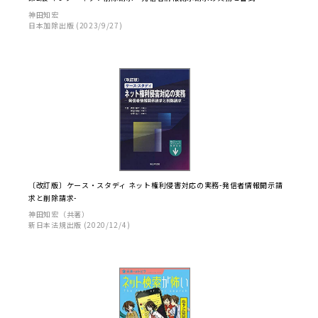
神田知宏
日本加除出版 (2023/9/27)
〔改訂版〕ケース・スタディ ネット権利侵害対応の実務-発信者情報開示請
求と削除請求-
神田知宏（共著）
新日本法規出版 (2020/12/4)