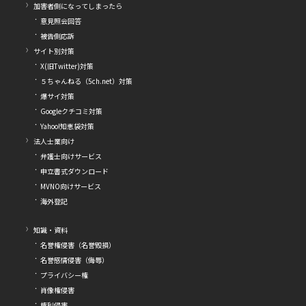
加害者側になってしまったら
意見照会回答
被告側応訴
サイト別対策
X(旧Twitter)対策
５ちゃんねる（5ch.net）対策
爆サイ対策
Googleクチコミ対策
Yahoo!知恵袋対策
法人士業向け
弁護士向けサービス
申立書式ダウンロード
MVNO向けサービス
海外登記
知識・資料
名誉権侵害（名誉毀損）
名誉感情侵害（侮辱）
プライバシー権
肖像権侵害
権利侵害