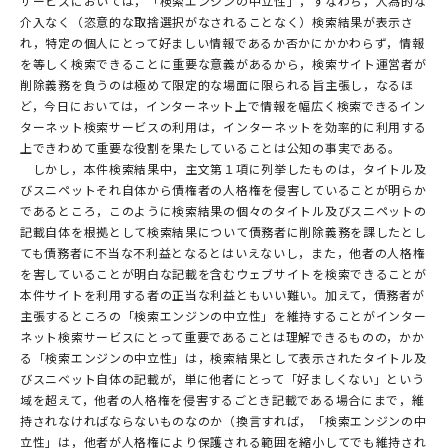
サービスにおいては，「検索エンジンの中立性」，すなわち，人為的な
介入なく（恣意的な取捨選択がなされることなく）検索結果が表示さ
れ，特定の個人にとって好ましい情報であるか否かにかかわらず，情報
を等しく検索できることに重要な意義があるから，検索サイト運営者が
削除義務を負うのは極めて限定的な場面に限られる旨主張し，なるほ
ど，今日においては，インターネット上で情報を幅広く検索できるイン
ターネット検索サービスの利用は，インターネットを効率的に利用する
上できわめて重要な役割を果たしていることは公知の事実である。
しかし，本件検索結果中，主文第１項に列挙したものは，タイトル及
びスニペットそれ自体から債権者の人格権を侵害していることが明らか
であるところ，このように検索結果の個々のタイトル及びスニペットの
記載自体を根拠として検索結果について債務者に削除義務を課したとし
ても債務者に不当な不利益となるとはいえないし，また，他者の人格権
を害していることが明白な記載を含むウェブサイトを検索できることが
本件サイトを利用する者の正当な利益ともいい難い。加えて，債務者が
主張するところの「検索エンジンの中立性」を維持することがインター
ネット検索サービスにとって重要であることは理解できるものの，かか
る「検索エンジンの中立性」は，検索結果として表示されたタイトル及
びスニベット自体の記載が，単に他者にとって「好ましくない」という
域を超えて，他者の人格権を侵害するごとき記載である場合にまで，維
持されなければならないものなのか（換言すれば，「検索エンジンの中
立性」は，他者が人格権により保護される範囲を縮小してでも維持され