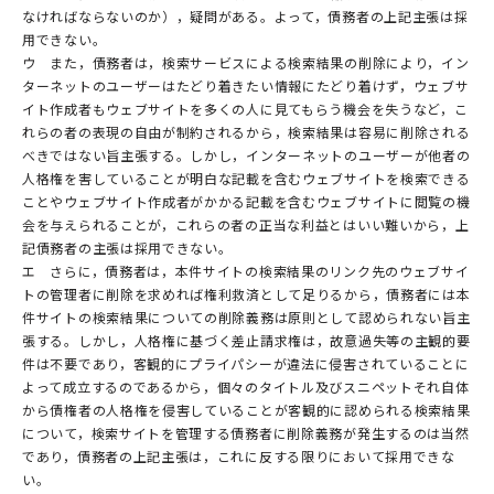
なければならないのか），疑問がある。よって，債務者の上記主張は採
用できない。
ウ また，債務者は，検索サービスによる検索結果の削除により，イン
ターネットのユーザーはたどり着きたい情報にたどり着けず，ウェブサ
イト作成者もウェブサイトを多くの人に見てもらう機会を失うなど，こ
れらの者の表現の自由が制約されるから，検索結果は容易に削除される
べきではない旨主張する。しかし，インターネットのユーザーが他者の
人格権を害していることが明白な記載を含むウェブサイトを検索できる
ことやウェブサイト作成者がかかる記載を含むウェブサイトに閲覧の機
会を与えられることが，これらの者の正当な利益とはいい難いから，上
記債務者の主張は採用できない。
エ さらに，債務者は，本件サイトの検索結果のリンク先のウェブサイ
トの管理者に削除を求めれば権利救済として足りるから，債務者には本
件サイトの検索結果についての削除義務は原則として認められない旨主
張する。しかし，人格権に基づく差止請求権は，故意過失等の主観的要
件は不要であり，客観的にプライパシーが違法に侵害されていることに
よって成立するのであるから，個々のタイトル及びスニペットそれ自体
から債権者の人格権を侵害していることが客観的に認められる検索結果
について，検索サイトを管理する債務者に削除義務が発生するのは当然
であり，債務者の上記主張は，これに反する限りにおいて採用できな
い。