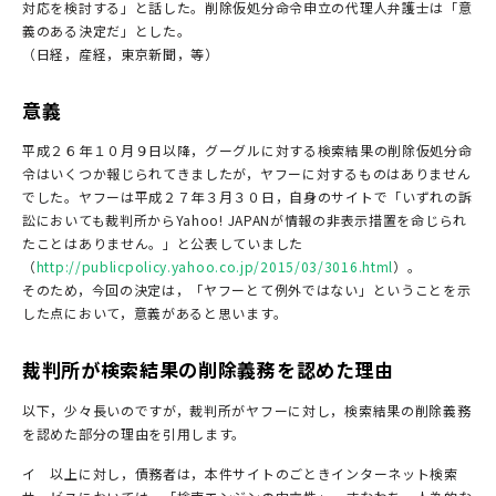
対応を検討する」と話した。削除仮処分命令申立の代理人弁護士は「意
義のある決定だ」とした。
（日経，産経，東京新聞，等）
意義
平成２６年１０月９日以降，グーグルに対する検索結果の削除仮処分命
令はいくつか報じられてきましたが，ヤフーに対するものはありません
でした。ヤフーは平成２７年３月３０日，自身のサイトで「いずれの訴
訟においても裁判所からYahoo! JAPANが情報の非表示措置を命じられ
たことはありません。」と公表していました
（
http://publicpolicy.yahoo.co.jp/2015/03/3016.html
）。
そのため，今回の決定は，「ヤフーとて例外ではない」ということを示
した点において，意義があると思います。
裁判所が検索結果の削除義務を認めた理由
以下，少々長いのですが，裁判所がヤフーに対し，検索結果の削除義務
を認めた部分の理由を引用します。
イ 以上に対し，債務者は，本件サイトのごときインターネット検索