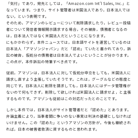
「気付」であり，宛先としては，「Amazon.com Int’l Sales, Inc.」と
なっています。つまり，サイト管理者は米国法人であり，日本法人では
ない，という表明です。
そのため，アマゾンのレビューについて削除請求したり，レビュー投稿
者について発信者情報開示請求する場合，その被告，債務者となるの
は，日本法人ではなく米国法人だということになります。
にもかかわらず，本件ニュースでは，日本語サイトを運営しているのは
日本法人「アマゾンジャパン」だと「認め」ていたと書かれており，訴
訟の被告，仮処分の債務者は日本法人でよいということが分かります。
この点が，本件訴訟の特筆すべき点です。
従前，アマゾンは，日本法人に対して仮処分申立をしても，米国法人に
請求し直すよう主張していたそうです。これは，グーグルなどの態度と
同じです。日本法人に削除を請求しても，日本法人にはデータ管理権が
ないので何もできず，削除して欲しければ米国法人に請求せよ，と主張
するものです。アマゾンも従前はこの対応だったとのことです。
しかし本件では，日本法人がサイト管理者だと「認めた」とあります。
弁論主義により，当事者間に争いのない事実は判決の基礎としなければ
いけません。この「認めた」というアマゾンの方針が，今後も継続され
れば，日本の被害者救済に資するものと思われます。