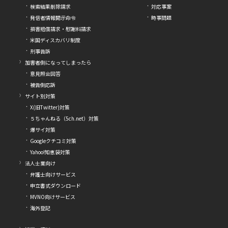
検索結果削除請求
対応事案
発信者情報開示命令
時事問題
損害賠償請求・慰謝料請求
米国ディスカバリ制度
刑事告訴
加害者側になってしまったら
意見照会回答
被告側応訴
サイト別対策
X(旧Twitter)対策
５ちゃんねる（5ch.net）対策
爆サイ対策
Googleクチコミ対策
Yahoo!知恵袋対策
法人士業向け
弁護士向けサービス
申立書式ダウンロード
MVNO向けサービス
海外登記