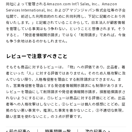
同社によって管理されるAmazon.com Int’l Sales, Inc.、Amazon
Services International, Inc. およびアマゾンジャパン株式会社等の子会
社間で、前述した利用目的のために共同利用し、下記に記載のとおり共
有いたします。」と記載されていることからして，日本法人が顧客情報
を管理している事実はもう争わない，ということと想像されます。そう
すると，「発信者情報開示請求」ではなく「削除請求」であれば，今後
も争う余地はあるのかもしれません。
レビューで注意すべきこと
そもそも商品に対するレビューは，「物」への評価であり，出品者，著
者といった「人」に対する評価ではありません。そのため人格攻撃に及
んでいない限り，人格権侵害を理由とする削除請求はできません。ま
た，営業権侵害を理由とする発信者情報開示請求にも制限があります。
レビューを理由にして削除請求や発信者情報開示請求，損害賠償請求さ
れないようにするには，①レビューは商品に対する評価にとどめ，出品
者等への人格攻撃はしないこと，②レビューは個人の感想にとどめ，証
拠のない悪い事実や，推測した事実を書かないこと，③不適切な表現，
酷い言葉を使わないこと，の３点が肝要です。
«
前の記事へ
｜
時事問題一覧
｜
次の記事へ
»