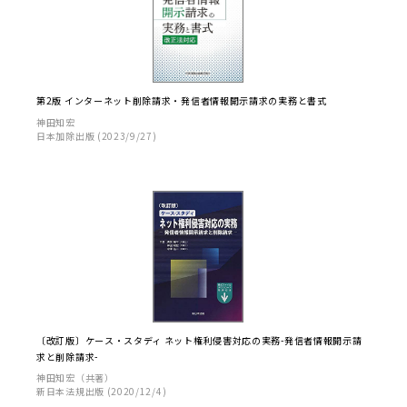
第2版 インターネット削除請求・発信者情報開示請求の実務と書式
神田知宏
日本加除出版 (2023/9/27)
〔改訂版〕ケース・スタディ ネット権利侵害対応の実務-発信者情報開示請
求と削除請求-
神田知宏（共著）
新日本法規出版 (2020/12/4)