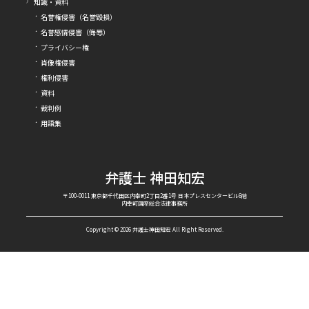
知識・資料
名誉権侵害（名誉毀損）
名誉感情侵害（侮辱）
プライバシー権
肖像権侵害
権利侵害
資料
裁判例
用語集
弁護士 神田知宏
〒100-0011 東京都千代田区内幸町2丁目2番1号 日本プレスセンタービル6階
内幸町国際総合法律事務所
Copyright © 2026 弁護士神田知宏 All Right Reserved.