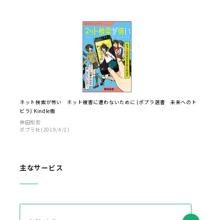
ネット検索が怖い ネット被害に遭わないために (ポプラ選書 未来へのト
ビラ) Kindle版
神田知宏
ポプラ社(2019/4/1)
主なサービス