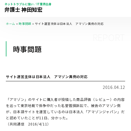
ネットトラブルに強い／IT業界出身
弁護士 神田知宏
ホーム
»
時事問題
»
サイト運営主体は日本法人 アマゾン異例の対応
REPORT
時事問題
サイト運営主体は日本法人 アマゾン異例の対応
2016.04.12
「アマゾン」のサイトに購入者が投稿した商品評価（レビュー）の内容
を巡って東京地裁で係争中だった名誉毀損訴訟で、被告のアマゾン側
が、日本語サイトを運営しているのは日本法人「アマゾンジャパン」だ
と認めていたことが11日、分かった。
（共同通信 2016/4/11）