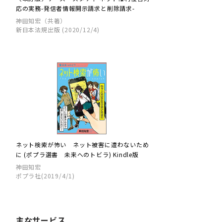
応の実務-発信者情報開示請求と削除請求-
神田知宏（共著）
新日本法規出版 (2020/12/4)
ネット検索が怖い ネット被害に遭わないため
に (ポプラ選書 未来へのトビラ) Kindle版
神田知宏
ポプラ社(2019/4/1)
主なサービス