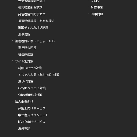
発信者情報開示請求
ブログ
検索結果削除請求
対応事案
発信者情報開示命令
時事問題
損害賠償請求・慰謝料請求
米国ディスカバリ制度
刑事告訴
加害者側になってしまったら
意見照会回答
被告側応訴
サイト別対策
X(旧Twitter)対策
５ちゃんねる（5ch.net）対策
爆サイ対策
Googleクチコミ対策
Yahoo!知恵袋対策
法人士業向け
弁護士向けサービス
申立書式ダウンロード
MVNO向けサービス
海外登記