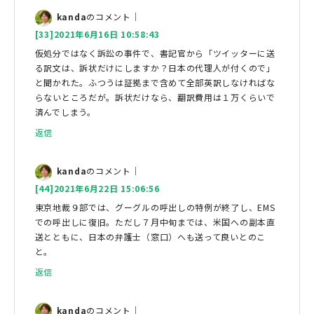
kanda
のコメント｜
[33]2021年6月16日 10:58:43
仮処分ではなく訴訟の事件で、書記官から「ツイッターに送
る訳文は、訴状だけにしますか？日本の代理人が付くので」
と聞かれた。ふつうは証拠まで含めて全部英訳しなければな
らないところだが。訴状だけなら、翻訳費用は１万くらいで
済んでしまう。
返信
kanda
のコメント｜
[44]2021年6月22日 15:06:56
東京地裁９部では、グーグルの呼出しの特例が終了し、EMS
での呼出しに復旧。ただし７月中旬までは、米国への副本直
送とともに、日本の弁護士（窓口）へも送って良いとのこ
と。
返信
kanda
のコメント｜