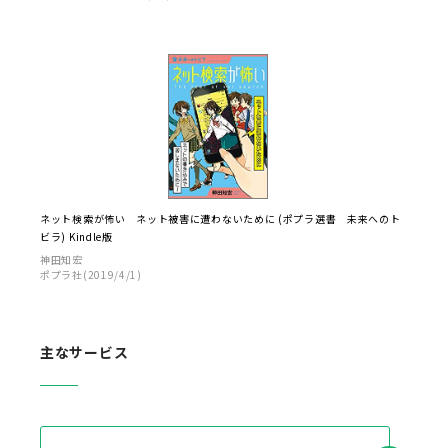
ネット検索が怖い ネット被害に遭わないために (ポプラ選書 未来へのト
ビラ) Kindle版
神田知宏
ポプラ社(2019/4/1)
主なサービス