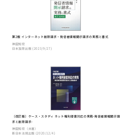
第2版 インターネット削除請求・発信者情報開示請求の実務と書式
神田知宏
日本加除出版 (2023/9/27)
〔改訂版〕ケース・スタディ ネット権利侵害対応の実務-発信者情報開示請
求と削除請求-
神田知宏（共著）
新日本法規出版 (2020/12/4)