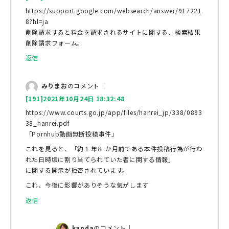
https://support.google.com/websearch/answer/917221
8?hl=ja
削除請求すると料金を請求されるサイトに関する、検索結果
削除請求フォーム。
返信
みりまお
のコメント｜
[191]2021年10月24日 18:32:48
https://www.courts.go.jp/app/files/hanrei_jp/338/0893
38_hanrei.pdf
「Pornhub動画無断投稿事件」
これを見ると、「約１年８ か月前である本件投稿行為が行わ
れた日時頃に割り当てられていた者に関する情報」
に関する開示が拒否されています。
これ、今後に影響がありそうな気がします
返信
kanda
のコメント｜