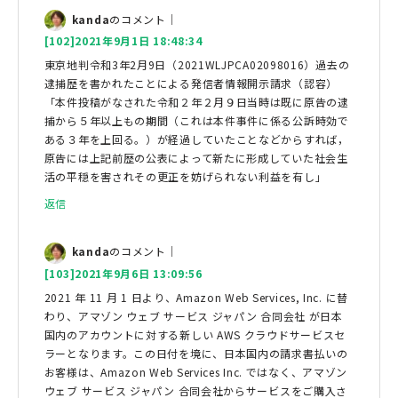
kanda
のコメント｜
[102]2021年9月1日 18:48:34
東京地判令和3年2月9日（2021WLJPCA02098016）過去の
逮捕歴を書かれたことによる発信者情報開示請求（認容）
「本件投稿がなされた令和２年２月９日当時は既に原告の逮
捕から５年以上もの期間（これは本件事件に係る公訴時効で
ある３年を上回る。）が経過していたことなどからすれば，
原告には上記前歴の公表によって新たに形成していた社会生
活の平穏を害されその更正を妨げられない利益を有し」
返信
kanda
のコメント｜
[103]2021年9月6日 13:09:56
2021 年 11 月 1 日より、Amazon Web Services, Inc. に替
わり、アマゾン ウェブ サービス ジャパン 合同会社 が日本
国内のアカウントに対する新しい AWS クラウドサービスセ
ラーとなります。この日付を境に、日本国内の請求書払いの
お客様は、Amazon Web Services Inc. ではなく、アマゾン
ウェブ サービス ジャパン 合同会社からサービスをご購入さ