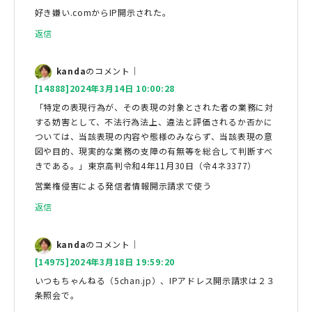
好き嫌い.comからIP開示された。
返信
kanda
のコメント｜
[14888]2024年3月14日 10:00:28
「特定の表現行為が、その表現の対象とされた者の業務に対
する妨害として、不法行為法上、違法と評価されるか否かに
ついては、当該表現の内容や態様のみならず、当該表現の意
図や目的、現実的な業務の支障の有無等を総合して判断すべ
きである。」東京高判令和4年11月30日（令4ネ3377）
営業権侵害による発信者情報開示請求で使う
返信
kanda
のコメント｜
[14975]2024年3月18日 19:59:20
いつもちゃんねる（5chan.jp）、IPアドレス開示請求は２３
条照会で。