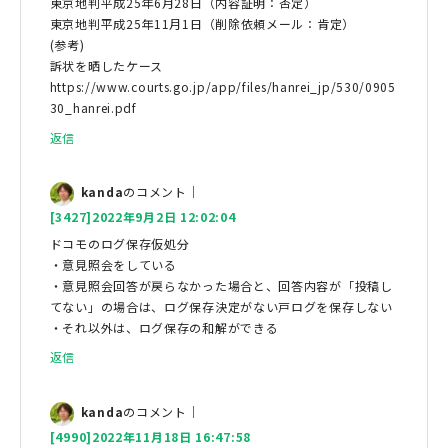
東京地判平成25年6月28日（内容証明：否定）
東京地判平成25年11月1日（削除依頼メール：肯定）
(参考)
訴状を晒したケース
https://www.courts.go.jp/app/files/hanrei_jp/530/0905
30_hanrei.pdf
返信
kanda
のコメント｜
[3427]2022年9月2日 12:02:04
ドコモのログ保存仮処分
・意見照会をしている
・意見照会回答が戻らなかった場合と、回答内容が「投稿し
てない」の場合は、ログ保存決定がない戸ログを保存しない
・それ以外は、ログ保存の和解ができる
返信
kanda
のコメント｜
[4990]2022年11月18日 16:47:58