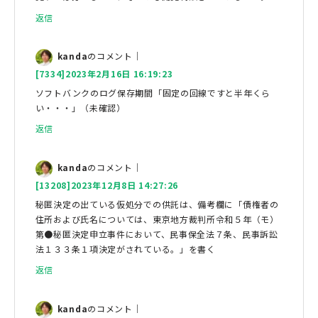
返信
kanda
のコメント｜
[7334]2023年2月16日 16:19:23
ソフトバンクのログ保存期間「固定の回線ですと半年くら
い・・・」（未確認）
返信
kanda
のコメント｜
[13208]2023年12月8日 14:27:26
秘匿決定の出ている仮処分での供託は、備考欄に「債権者の
住所および氏名については、東京地方裁判所令和５年（モ）
第●秘匿決定申立事件において、民事保全法７条、民事訴訟
法１３３条１項決定がされている。」を書く
返信
kanda
のコメント｜