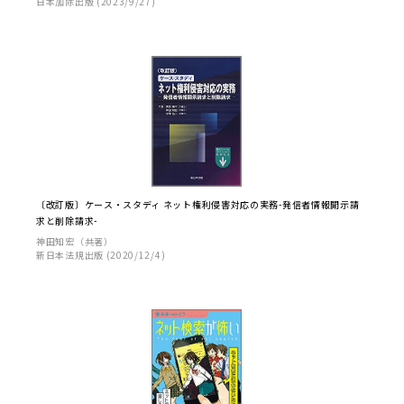
日本加除出版 (2023/9/27)
〔改訂版〕ケース・スタディ ネット権利侵害対応の実務-発信者情報開示請
求と削除請求-
神田知宏（共著）
新日本法規出版 (2020/12/4)