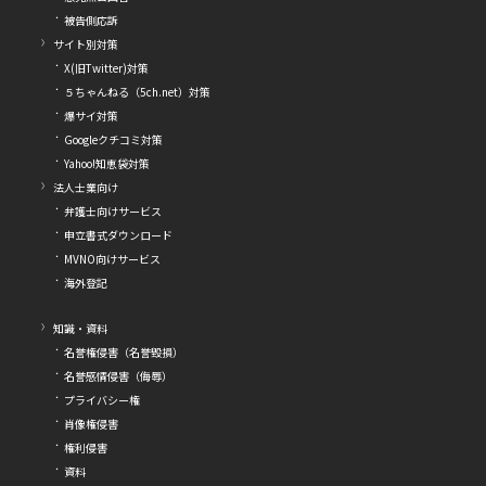
被告側応訴
サイト別対策
X(旧Twitter)対策
５ちゃんねる（5ch.net）対策
爆サイ対策
Googleクチコミ対策
Yahoo!知恵袋対策
法人士業向け
弁護士向けサービス
申立書式ダウンロード
MVNO向けサービス
海外登記
知識・資料
名誉権侵害（名誉毀損）
名誉感情侵害（侮辱）
プライバシー権
肖像権侵害
権利侵害
資料