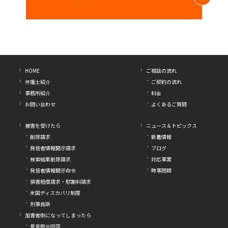
HOME
ご相談の流れ
弁護士紹介
ご契約の流れ
事務所紹介
料金
お問い合わせ
よくあるご質問
被害を受けたら
ニュース＆トピックス
削除請求
新着情報
発信者情報開示請求
ブログ
検索結果削除請求
対応事案
発信者情報開示命令
時事問題
損害賠償請求・慰謝料請求
米国ディスカバリ制度
刑事告訴
加害者側になってしまったら
意見照会回答