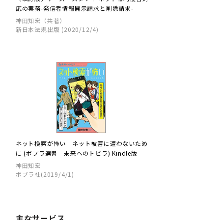
応の実務-発信者情報開示請求と削除請求-
神田知宏（共著）
新日本法規出版 (2020/12/4)
ネット検索が怖い ネット被害に遭わないため
に (ポプラ選書 未来へのトビラ) Kindle版
神田知宏
ポプラ社(2019/4/1)
主なサービス