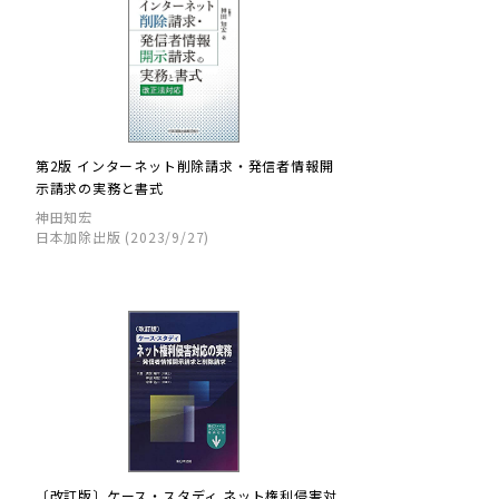
第2版 インターネット削除請求・発信者情報開
示請求の実務と書式
神田知宏
日本加除出版 (2023/9/27)
〔改訂版〕ケース・スタディ ネット権利侵害対