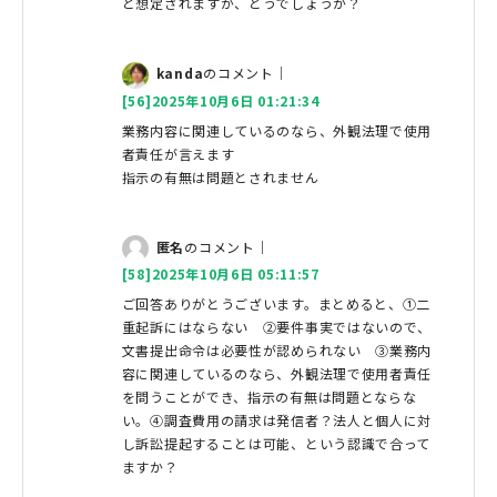
と想定されますが、どうでしょうか？
kanda
のコメント｜
[56]2025年10月6日 01:21:34
業務内容に関連しているのなら、外観法理で使用
者責任が言えます
指示の有無は問題とされません
匿名
のコメント｜
[58]2025年10月6日 05:11:57
ご回答ありがとうございます。まとめると、①二
重起訴にはならない ②要件事実ではないので、
文書提出命令は必要性が認められない ③業務内
容に関連しているのなら、外観法理で使用者責任
を問うことができ、指示の有無は問題とならな
い。④調査費用の請求は発信者？法人と個人に対
し訴訟提起することは可能、という認識で合って
ますか？