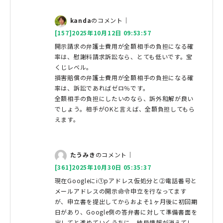
kanda
のコメント｜
[157]2025年10月12日 09:53:57
開示請求の弁護士費用が全額相手の負担になる確
率は、慰謝料請求訴訟なら、とても低いです。宝
くじレベル。
損害賠償の弁護士費用が全額相手の負担になる確
率は、訴訟であればゼロ％です。
全額相手の負担にしたいのなら、訴外和解が良い
でしょう。相手がOKと言えば、全額負担してもら
えます。
たうみき
のコメント｜
[361]2025年10月30日 05:35:37
現在Googleにi①pアドレス仮処分と②電話番号と
メールアドレスの開示命令申立を行なってます
が、申立書を提出してからおよそ1ヶ月後に初回期
日があり、Google側の答弁書に対して準備書面を
出してと進めていくうちに、結局情報が消えてし