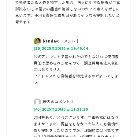
で発信者たる人物を特定した場合、法人に対する提訴が二重
訴訟ないしは請求の趣旨が消滅しないのか？と素人ながらに
思います。使用者責任で勝ち目がありそうなら提訴したいと
考えます
kanda
のコメント｜
[10]2025年10月1日 19:46:04
公式アカウントで書かれたのでもなければ使用者
責任は認められませんので、調査費用も法人負担
にはなりません。
IPアドレスから投稿者を特定するのがよいでしょ
う。
匿名
のコメント｜
[45]2025年10月5日 11:31:10
ご回答ありがとうございます。二重訴訟にはなり
ますか？また、調査をしなかった法人にも義憤が
あり提訴をしたいのですが、理論的には可能です
か？AP開示が通るのかという問題もありますし、