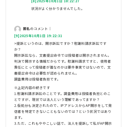
[8]2025年10月1日 18:22:27
状況がよく分かりませんでした。
匿名
のコメント｜
[9]2025年10月1日 19:22:31
>提訴というのは、開示訴訟ですか？慰謝料請求訴訟です
か？
開示訴訟なら、文書提出命令では投稿者は開示されません。
判決で開示する情報だからです。慰謝料請求ですと、使用者
責任にとって投稿者が誰なのかは要件事実ではないので、文
書提出命令は必要性が認められません。
調査費用は投稿者負担です。
※上記内容の続きです
1.慰謝料請求訴訟のことです。調査費用は投稿者負担とのこ
とですが、現状では法人という理解であってますか？
2.仮処分も決定されたので、IPアドレスからAP開示をして発
信者を特定できないこともないのでは？という状況ではあり
ます。
3.ただ、これもややこしい話で、法人を提訴して私がAP開示