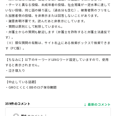
・テーマと異なる投稿、未成年者の投稿、社会常識が一定水準に達して
いない投稿、同じ話の繰り返し（過去分も含む）、被害者側のフリをし
た加害者側の投稿、を非表示または回答しないことがあります。
・謝意表明不要です。読んだあと非表示にしています。
・質問は原則として削除していません。
・弁護士からの質問も歓迎します（弁護士を詐称すると弁護士法違反で
す）。
（※）類似質問の有無は、サイト右上にある検索ボックスで検索できま
す（PC版）。
【ちなみに】以下のキーワードはNGワード設定していますので、使用
すると表示されません。
・泣き寝入り
【中止している話題】
・GMOとくとくBBのログ保存期間
359件のコメント
最新のコメント
匿名
のコメント｜