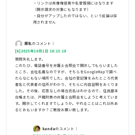
・リンクは肖像権侵害や名誉毀損にはなります
（開示請求の対象にもなります）
・自分がアップしたのではない、という反論は採
用されません
匿名
のコメント｜
[6]2025年10月1日 18:13:18
質問失礼します。
このたび、電話番号を弁護士会照会で開示してもらいました
ところ、会社名義なのですが、そちらをGoogleMapで調べ
たらなにもない場所でした。会社の登記簿をみたところ代表
者名と代表者の住所がわかり、そちらに内容証明をおくりま
した。その後、応答なしの場合氏名はわかるので、住民基本
台帳または、戸籍附票の弁護士会照会をしようと考えていま
す。開示してくれますでしょうか。やれることはこれ以外あ
るとおもいますか？ご教授お願い致します。
kanda
のコメント｜